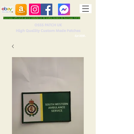
Fournisseur officiel du service ambulancier de Londres (numéro de fournisseur 5410)
OSSS PATCH UK
High Quality Custom Made Patches
Est 2016.