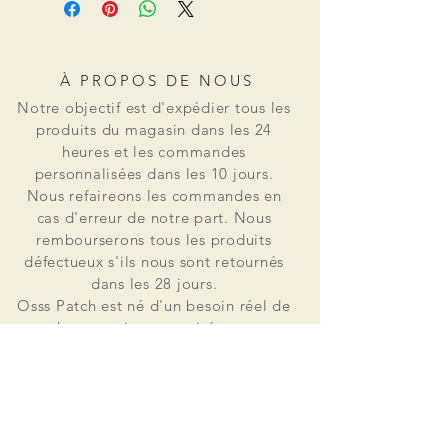
À PROPOS DE NOUS
Notre objectif est d'expédier tous les
produits du magasin dans les 24
heures et les commandes
personnalisées dans les 10 jours.
Nous refaireons les commandes en
cas d'erreur de notre part. Nous
rembourserons tous les produits
défectueux s'ils nous sont retournés
dans les 28 jours.
Osss Patch est né d'un besoin réel de
patchs en petites quantités pour un
usage personnel. Il est vite devenu
évident que le marché ne pouvait pas
proposer de petites quantités à un
bon rapport qualité-prix. Osss Patch
fabrique et distribue désormais dans