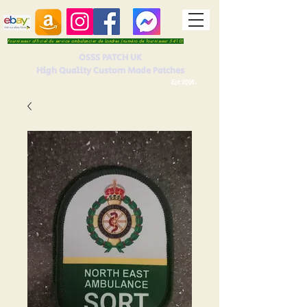
Fournisseur officiel du service ambulancier de Londres (numéro de fournisseur 5410)
OSSS PATCH UK
High Quality Custom Made Patches
Est 2016.