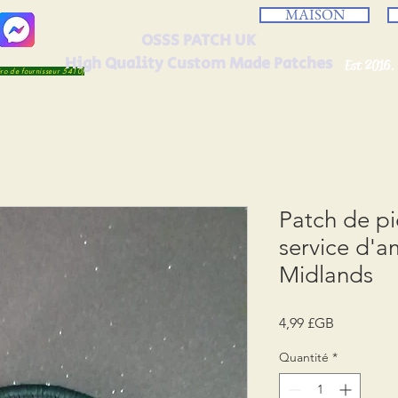
MAISON
OSSS PATCH UK
High Quality Custom Made Patches
Est 2016.
éro de fournisseur 5410)
Patch de p
service d'a
Midlands
Prix
4,99 £GB
Quantité
*