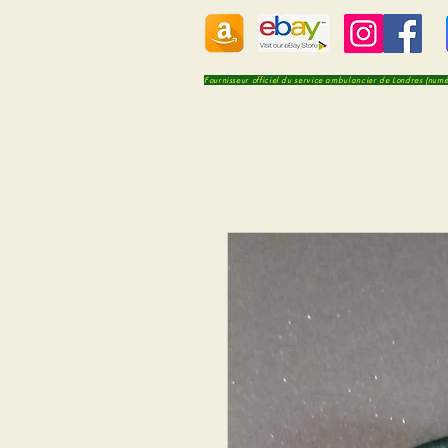
Fournisseur officiel du service ambulancier de Londres (num