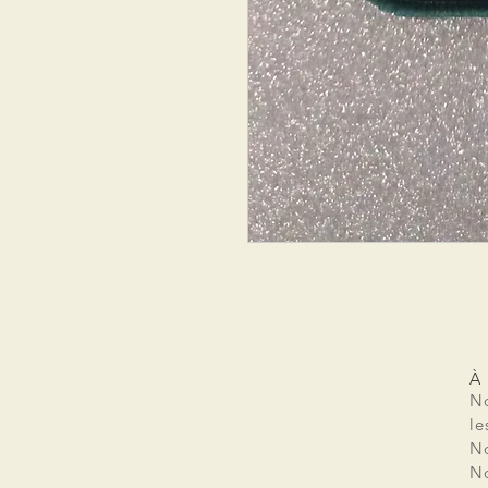
À
No
le
No
No