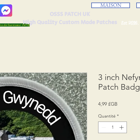
MAISON
OSSS PATCH UK
High Quality Custom Made Patches
Est 2016.
éro de fournisseur 5410)
3 inch Nef
Patch Bad
Prix
4,99 £GB
Quantité
*