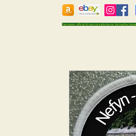
Fournisseur officiel du service ambulancier de Londres (num