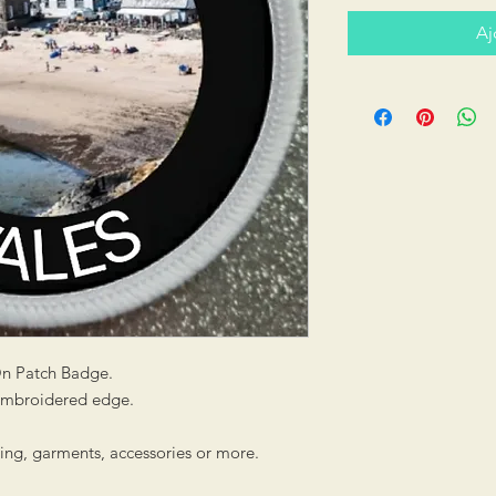
Aj
On Patch Badge.
 embroidered edge.
hing, garments, accessories or more.