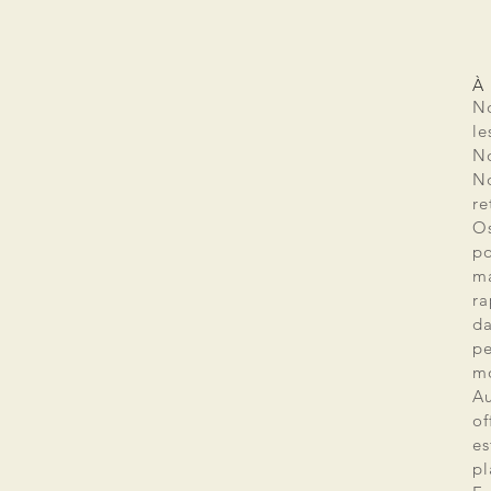
À
No
le
No
No
re
Os
po
ma
ra
da
pe
mo
Au
of
es
pl