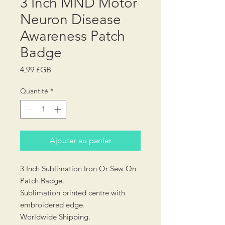
3 Inch MND Motor
Neuron Disease
Awareness Patch
Badge
Prix
4,99 £GB
Quantité
*
Ajouter au panier
3 Inch Sublimation Iron Or Sew On
Patch Badge.
Sublimation printed centre with
embroidered edge.
Worldwide Shipping.