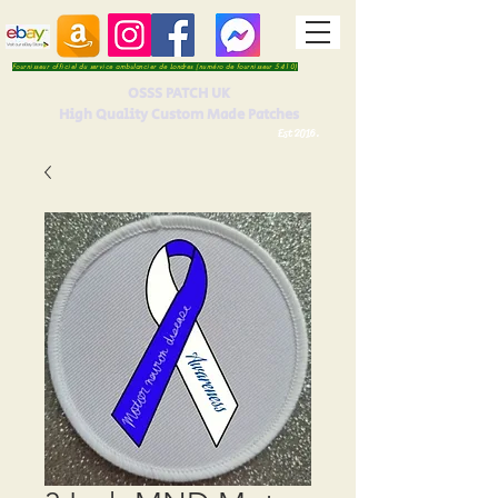
Fournisseur officiel du service ambulancier de Londres (numéro de fournisseur 5410)
OSSS PATCH UK
High Quality Custom Made Patches
Est 2016.