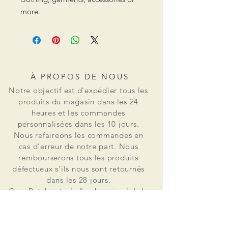
more.
À PROPOS DE NOUS
Notre objectif est d'expédier tous les
produits du magasin dans les 24
heures et les commandes
personnalisées dans les 10 jours.
Nous refaireons les commandes en
cas d'erreur de notre part. Nous
rembourserons tous les produits
défectueux s'ils nous sont retournés
dans les 28 jours.
Osss Patch est né d'un besoin réel de
patchs en petites quantités pour un
usage personnel. Il est vite devenu
évident que le marché ne pouvait pas