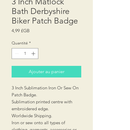
3 Inch Matlock
Bath Derbyshire
Biker Patch Badge
Prix
4,99 £GB
Quantité
*
Ajouter au panier
3 Inch Sublimation Iron Or Sew On
Patch Badge.
Sublimation printed centre with
embroidered edge.
Worldwide Shipping.
Iron or sew onto all types of
clothing, garments, accessories or