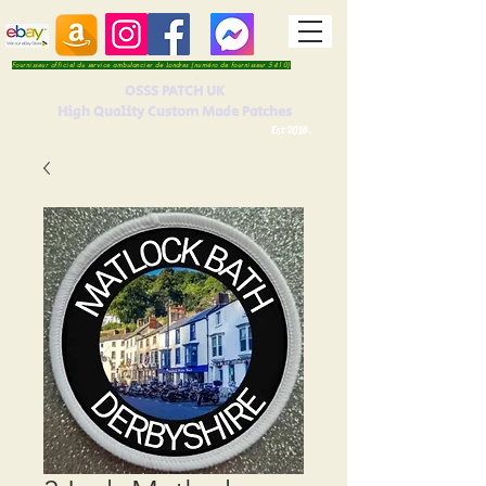
Fournisseur officiel du service ambulancier de Londres (numéro de fournisseur 5410)
OSSS PATCH UK
High Quality Custom Made Patches
Est 2016.