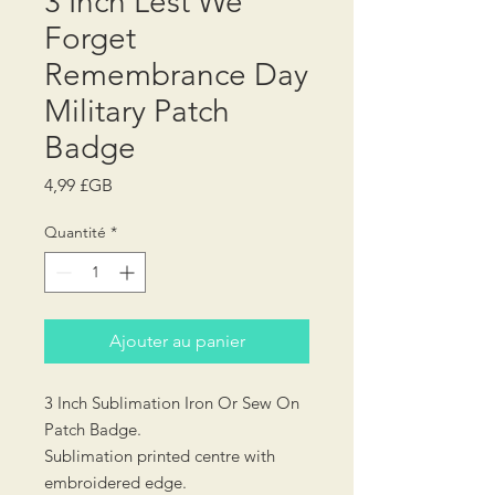
3 Inch Lest We
Forget
Remembrance Day
Military Patch
Badge
Prix
4,99 £GB
Quantité
*
Ajouter au panier
3 Inch Sublimation Iron Or Sew On
Patch Badge.
Sublimation printed centre with
embroidered edge.