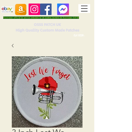
Fournisseur officiel du service ambulancier de Londres (numéro de fournisseur 5410)
OSSS PATCH UK
High Quality Custom Made Patches
Est 2016.