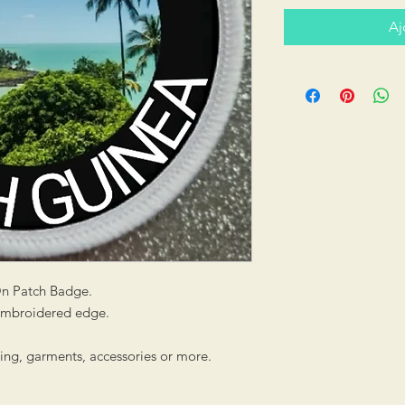
Aj
On Patch Badge.
 embroidered edge.
hing, garments, accessories or more.