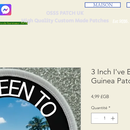
MAISON
OSSS PATCH UK
High Quality Custom Made Patches
Est 2016.
éro de fournisseur 5410)
3 Inch I've
Guinea Pat
Prix
4,99 £GB
Quantité
*