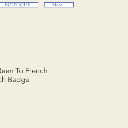
BOUTIQUE
More...
 Been To French
ch Badge