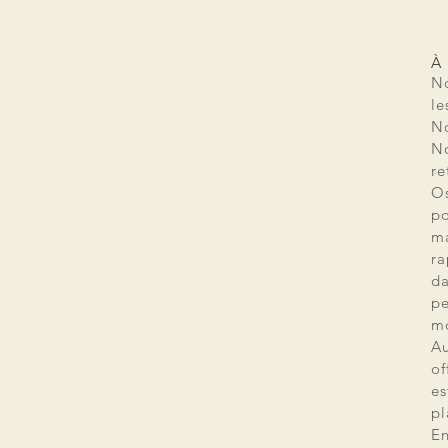
À
No
le
No
No
re
Os
po
ma
ra
da
pe
mo
Au
of
es
pl
En