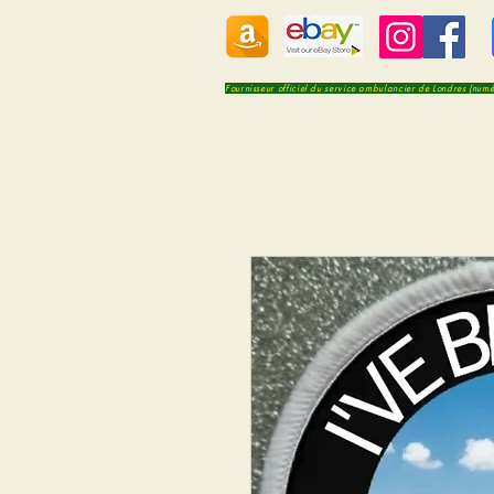
Fournisseur officiel du service ambulancier de Londres (num