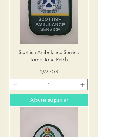
Scottish Ambulance Service
Tombstone Patch
Prix
4,99 £GB
Ajouter au panier