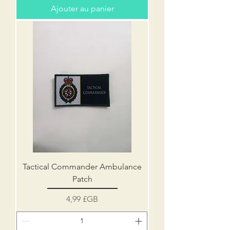
Ajouter au panier
Tactical Commander Ambulance
Patch
Prix
4,99 £GB