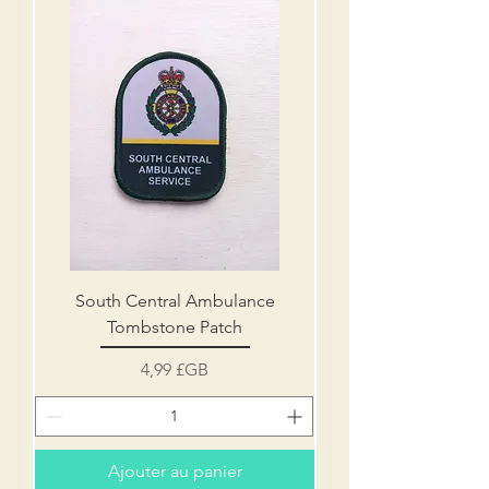
South Central Ambulance
Tombstone Patch
Prix
4,99 £GB
Ajouter au panier