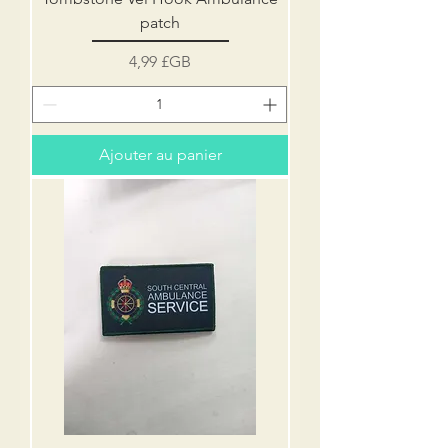
patch
Prix
4,99 £GB
Ajouter au panier