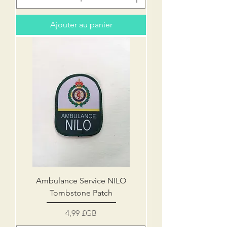
Ajouter au panier
Ambulance Service NILO
Tombstone Patch
Prix
4,99 £GB