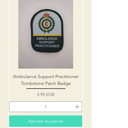
Ambulance Support Practitioner
Tombstone Patch Badge
Prix
4,99 £GB
Ajouter au panier