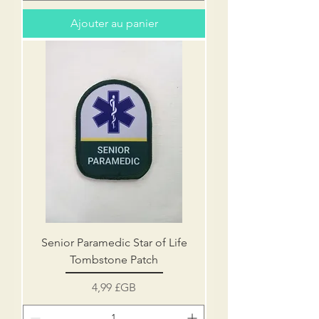
Ajouter au panier
Senior Paramedic Star of Life
Tombstone Patch
Prix
4,99 £GB