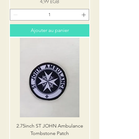
Prix
4,99 £GB
Ajouter au panier
2.75inch ST JOHN Ambulance
Tombstone Patch