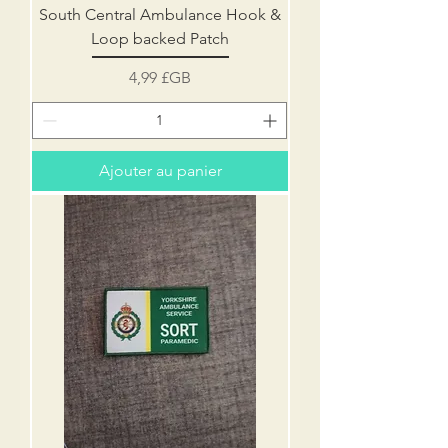
South Central Ambulance Hook &
Loop backed Patch
Prix
4,99 £GB
Ajouter au panier