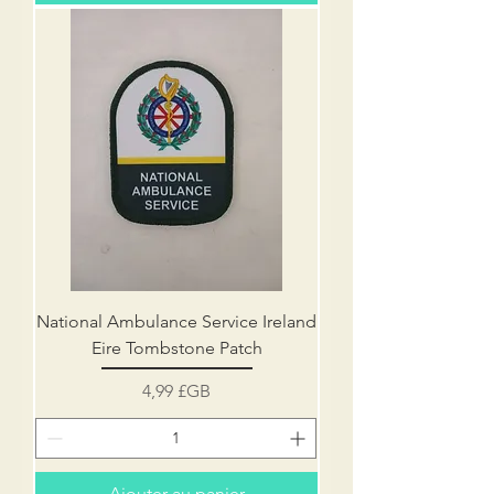
National Ambulance Service Ireland
Eire Tombstone Patch
Prix
4,99 £GB
Ajouter au panier