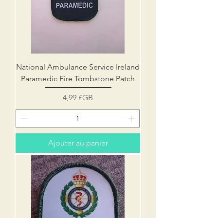
National Ambulance Service Ireland
Paramedic Eire Tombstone Patch
Prix
4,99 £GB
Ajouter au panier