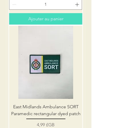
Ajouter au panier
East Midlands Ambulance SORT
Paramedic rectangular dyed patch
Prix
4,99 £GB