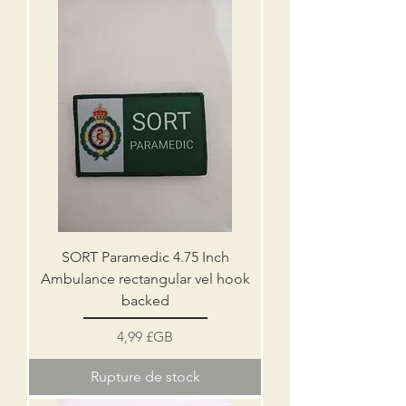
SORT Paramedic 4.75 Inch
Ambulance rectangular vel hook
backed
Prix
4,99 £GB
Rupture de stock