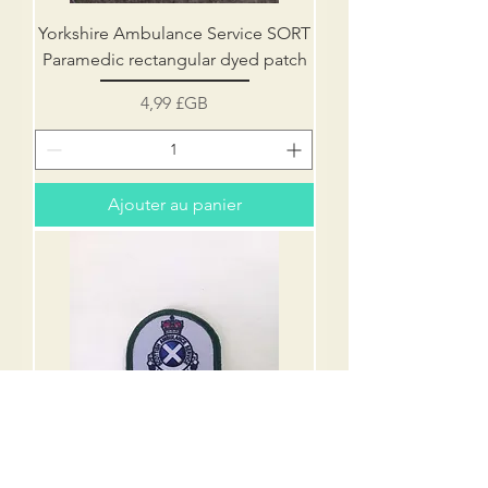
Yorkshire Ambulance Service SORT
Paramedic rectangular dyed patch
Prix
4,99 £GB
Ajouter au panier