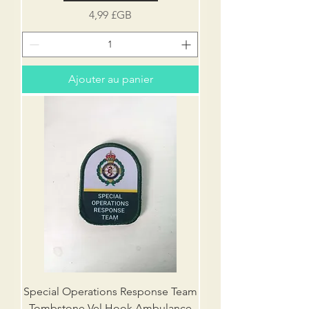
Prix
4,99 £GB
Ajouter au panier
Special Operations Response Team
Tombstone Vel Hook Ambulance